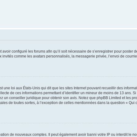
t avoir configuré les forums afin qu’il soit nécessaire de s’enregistrer pour poster
x invités comme les avatars personnalisés, la messagerie privée, l’envoi de courri
t une loi aux États-Unis qui dit que les sites Internet pouvant recueillir des infor
ollecte de ces informations permettant d’identifier un mineur de moins de 13 ans. S
tez un conseiller juridique pour obtenir son avis. Notez que phpBB Limited et les pr
gales de toutes sortes, à l’exception de celles mentionnées dans la question « Qui
réation de nouveaux comptes. Il peut également avoir banni votre IP ou interdit le no