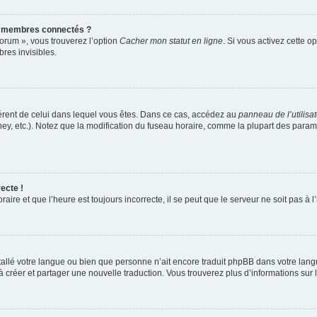
s membres connectés ?
forum », vous trouverez l’option
Cacher mon statut en ligne
. Si vous activez cette o
es invisibles.
ifférent de celui dans lequel vous êtes. Dans ce cas, accédez au
panneau de l’utilisa
ney, etc.). Notez que la modification du fuseau horaire, comme la plupart des para
ecte !
aire et que l’heure est toujours incorrecte, il se peut que le serveur ne soit pas à
installé votre langue ou bien que personne n’ait encore traduit phpBB dans votre l
s à créer et partager une nouvelle traduction. Vous trouverez plus d’informations sur l