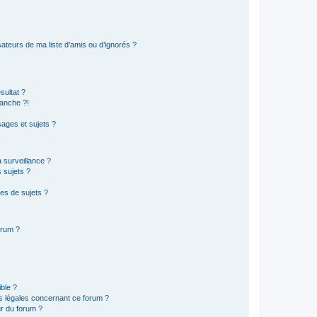
ateurs de ma liste d’amis ou d’ignorés ?
sultat ?
anche ?!
ages et sujets ?
a surveillance ?
 sujets ?
es de sujets ?
orum ?
ible ?
ns légales concernant ce forum ?
r du forum ?