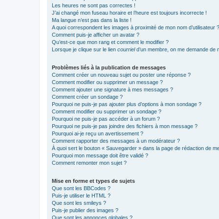
Les heures ne sont pas correctes !
J’ai changé mon fuseau horaire et l’heure est toujours incorrecte !
Ma langue n’est pas dans la liste !
A quoi correspondent les images à proximité de mon nom d’utilisateur 
Comment puis-je afficher un avatar ?
Qu’est-ce que mon rang et comment le modifier ?
Lorsque je clique sur le lien
courriel
d’un membre, on me demande de m
Problèmes liés à la publication de messages
Comment créer un nouveau sujet ou poster une réponse ?
Comment modifier ou supprimer un message ?
Comment ajouter une signature à mes messages ?
Comment créer un sondage ?
Pourquoi ne puis-je pas ajouter plus d’options à mon sondage ?
Comment modifier ou supprimer un sondage ?
Pourquoi ne puis-je pas accéder à un forum ?
Pourquoi ne puis-je pas joindre des fichiers à mon message ?
Pourquoi ai-je reçu un avertissement ?
Comment rapporter des messages à un modérateur ?
À quoi sert le bouton « Sauvegarder » dans la page de rédaction de 
Pourquoi mon message doit être validé ?
Comment remonter mon sujet ?
Mise en forme et types de sujets
Que sont les BBCodes ?
Puis-je utiliser le HTML ?
Que sont les smileys ?
Puis-je publier des images ?
Que sont les annonces globales ?