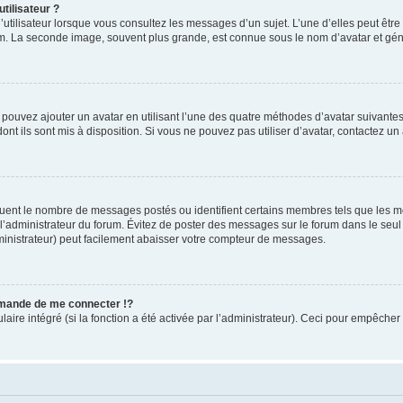
tilisateur ?
utilisateur lorsque vous consultez les messages d’un sujet. L’une d’elles peut êtr
rum. La seconde image, souvent plus grande, est connue sous le nom d’avatar et 
s pouvez ajouter un avatar en utilisant l’une des quatre méthodes d’avatar suivantes 
ont ils sont mis à disposition. Si vous ne pouvez pas utiliser d’avatar, contactez un
iquent le nombre de messages postés ou identifient certains membres tels que les 
ar l’administrateur du forum. Évitez de poster des messages sur le forum dans le seu
ministrateur) peut facilement abaisser votre compteur de messages.
mande de me connecter !?
re intégré (si la fonction a été activée par l’administrateur). Ceci pour empêcher l’u