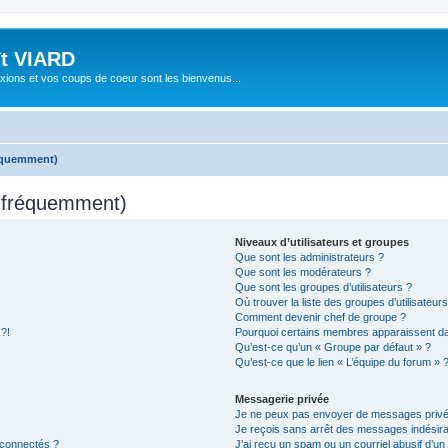
ît VIARD
xions et vos coups de coeur sont les bienvenus...
réquemment)
s fréquemment)
Niveaux d’utilisateurs et groupes
Que sont les administrateurs ?
Que sont les modérateurs ?
Que sont les groupes d’utilisateurs ?
Où trouver la liste des groupes d’utilisateur
Comment devenir chef de groupe ?
 ?!
Pourquoi certains membres apparaissent dan
Qu’est-ce qu’un « Groupe par défaut » ?
Qu’est-ce que le lien « L’équipe du forum » 
Messagerie privée
Je ne peux pas envoyer de messages privé
Je reçois sans arrêt des messages indésira
 connectés ?
J’ai reçu un spam ou un courriel abusif d’u