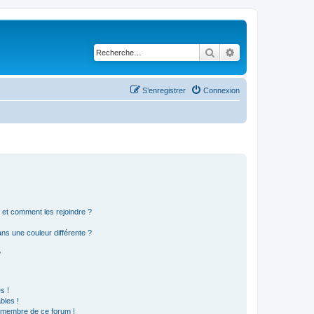
Rechercher
Recherche avancé
S’enregistrer
Connexion
s et comment les rejoindre ?
s une couleur différente ?
?
s !
bles !
n membre de ce forum !