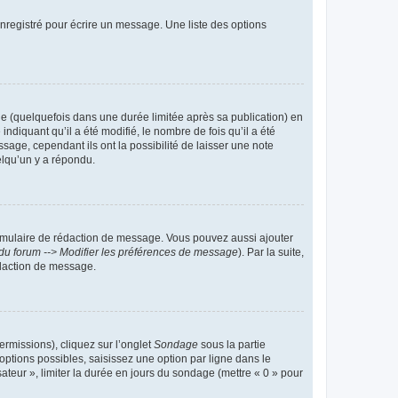
nregistré pour écrire un message. Une liste des options
 (quelquefois dans une durée limitée après sa publication) en
iquant qu’il a été modifié, le nombre de fois qu’il a été
sage, cependant ils ont la possibilité de laisser une note
elqu’un y a répondu.
rmulaire de rédaction de message. Vous pouvez aussi ajouter
du forum --> Modifier les préférences de message
). Par la suite,
daction de message.
ermissions), cliquez sur l’onglet
Sondage
sous la partie
ptions possibles, saisissez une option par ligne dans le
ateur », limiter la durée en jours du sondage (mettre « 0 » pour