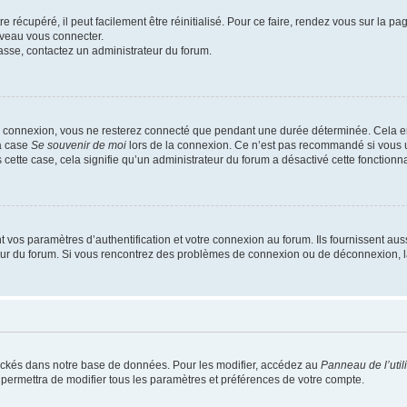
 récupéré, il peut facilement être réinitialisé. Pour ce faire, rendez vous sur la p
uveau vous connecter.
passe, contactez un administrateur du forum.
e connexion, vous ne resterez connecté que pendant une durée déterminée. Cela em
la case
Se souvenir de moi
lors de la connexion. Ce n’est pas recommandé si vous u
s cette case, cela signifie qu’un administrateur du forum a désactivé cette fonctionna
os paramètres d’authentification et votre connexion au forum. Ils fournissent aussi
teur du forum. Si vous rencontrez des problèmes de connexion ou de déconnexion, l
ockés dans notre base de données. Pour les modifier, accédez au
Panneau de l’util
 permettra de modifier tous les paramètres et préférences de votre compte.