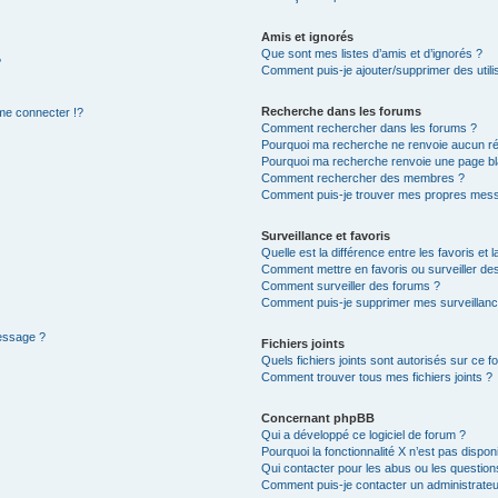
Amis et ignorés
Que sont mes listes d’amis et d’ignorés ?
?
Comment puis-je ajouter/supprimer des utilis
Recherche dans les forums
e connecter !?
Comment rechercher dans les forums ?
Pourquoi ma recherche ne renvoie aucun ré
Pourquoi ma recherche renvoie une page bl
Comment rechercher des membres ?
Comment puis-je trouver mes propres mess
Surveillance et favoris
Quelle est la différence entre les favoris et l
Comment mettre en favoris ou surveiller des
Comment surveiller des forums ?
Comment puis-je supprimer mes surveillanc
message ?
Fichiers joints
Quels fichiers joints sont autorisés sur ce f
Comment trouver tous mes fichiers joints ?
Concernant phpBB
Qui a développé ce logiciel de forum ?
Pourquoi la fonctionnalité X n’est pas dispon
Qui contacter pour les abus ou les questio
Comment puis-je contacter un administrateu