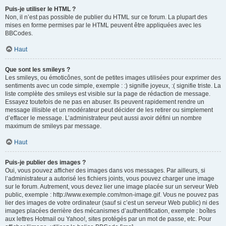
Puis-je utiliser le HTML ?
Non, il n’est pas possible de publier du HTML sur ce forum. La plupart des
mises en forme permises par le HTML peuvent être appliquées avec les
BBCodes.
Haut
Que sont les smileys ?
Les smileys, ou émoticônes, sont de petites images utilisées pour exprimer des
sentiments avec un code simple, exemple : :) signifie joyeux, :( signifie triste. La
liste complète des smileys est visible sur la page de rédaction de message.
Essayez toutefois de ne pas en abuser. Ils peuvent rapidement rendre un
message illisible et un modérateur peut décider de les retirer ou simplement
d’effacer le message. L’administrateur peut aussi avoir défini un nombre
maximum de smileys par message.
Haut
Puis-je publier des images ?
Oui, vous pouvez afficher des images dans vos messages. Par ailleurs, si
l’administrateur a autorisé les fichiers joints, vous pouvez charger une image
sur le forum. Autrement, vous devez lier une image placée sur un serveur Web
public, exemple : http://www.exemple.com/mon-image.gif. Vous ne pouvez pas
lier des images de votre ordinateur (sauf si c’est un serveur Web public) ni des
images placées derrière des mécanismes d’authentification, exemple : boîtes
aux lettres Hotmail ou Yahoo!, sites protégés par un mot de passe, etc. Pour