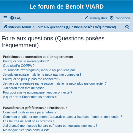
Le forum de Benoît VIARD
FAQ
S’enregistrer
Connexion
R
Index du forum
Foire aux questions (Questions posées fréquemment)
e
Foire aux questions (Questions posées
c
fréquemment)
h
e
Problèmes de connexion et d’enregistrement
Pourquoi dois-je m’enregistrer ?
r
Que signifie COPPA ?
c
Je souhaite m’enregistrer, mais je n’y parviens pas !
Je suis enregistré mais je ne peux pas me connecter !
h
Pourquoi ne puis-je pas me connecter ?
Je me suis enregistré par le passé mais je ne peux plus me connecter ?!
e
J’ai perdu mon mot de passe !
r
Pourquoi suis-je automatiquement déconnecté ?
À quoi sert « Supprimer les cookies » ?
Paramètres et préférences de l’utilisateur
Comment modifier mes paramètres ?
Comment empêcher mon nom d’apparaître dans la liste des membres connectés ?
Les heures ne sont pas correctes !
J’ai changé mon fuseau horaire et l’heure est toujours incorrecte !
Ma langue n’est pas dans la liste !