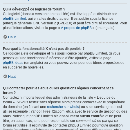
Qui a développé ce logiciel de forum ?
Ce logiciel (dans sa version non modifiée) est développé et distribué par
phpBB Limited
, qui en a les droits d’auteur. Il est publié sous la licence
publique générale GNU version 2 (GPL-2.0) et peut être diffusé librement. Pour
plus d’informations, visitez la page «
À propos de phpBB
» (en anglais).
Haut
Pourquoi la fonctionnalité X n’est pas disponible ?
Ce logiciel a été développé et mis sous licence par phpBB Limited. Si vous
pensez qu’une fonctionnalité nécessite d’être ajoutée, visitez la page
phpBB Ideas
(en anglais) où vous pouvez voter pour des idées proposées ou
en suggérer de nouvelles.
Haut
Qui contacter pour les abus ou les questions légales concernant ce
forum ?
Contactez n’importe lequel des administrateurs de la liste « L’équipe du
forum ». Si vous restez sans réponse alors prenez contact avec le propriétaire
du domaine (en faisant une
recherche sur whois
) ou si un service gratuit est
utilisé (exemple : Yahoo!, Free, f2s.com, etc.), avec le service de gestion ou des
abus. Notez que phpBB Limited
n’a absolument aucun contrôle
et ne peut
être, en aucun cas, tenu pour responsable sur
comment
,
où
ou
par qui
ce
forum est utilisé. Il est inutile de contacter phpBB Limited pour toute question