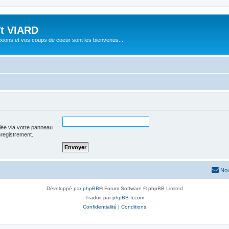
ît VIARD
xions et vos coups de coeur sont les bienvenus...
iée via votre panneau
enregistrement.
Nou
Développé par
phpBB
® Forum Software © phpBB Limited
Traduit par
phpBB-fr.com
Confidentialité
|
Conditions