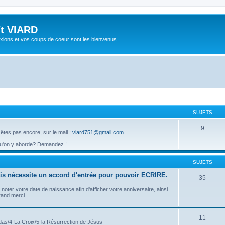
ît VIARD
xions et vos coups de coeur sont les bienvenus...
SUJETS
9
 êtes pas encore, sur le mail :
viard751@gmail.com
qu'on y aborde? Demandez !
SUJETS
s nécessite un accord d'entrée pour pouvoir ECRIRE.
35
er votre date de naissance afin d'afficher votre anniversaire, ainsi
Grand merci.
11
das/4-La Croix/5-la Résurrection de Jésus