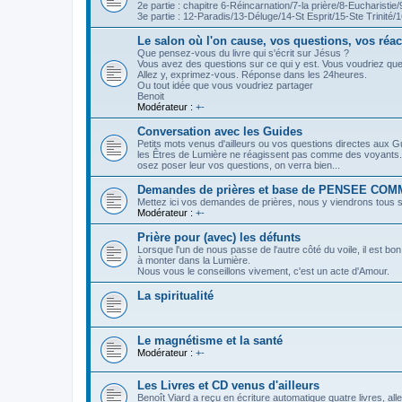
2e partie : chapitre 6-Réincarnation/7-la prière/8-Eucharistie/
3e partie : 12-Paradis/13-Déluge/14-St Esprit/15-Ste Trinité/
Le salon où l'on cause, vos questions, vos réac
Que pensez-vous du livre qui s'écrit sur Jésus ?
Vous avez des questions sur ce qui y est. Vous voudriez que l
Allez y, exprimez-vous. Réponse dans les 24heures.
Ou tout idée que vous voudriez partager
Benoit
Modérateur :
+-
Conversation avec les Guides
Petits mots venus d'ailleurs ou vos questions directes aux G
les Êtres de Lumière ne réagissent pas comme des voyants... 
osez poser leur vos questions, on verra bien...
Demandes de prières et base de PENSEE COMM
Mettez ici vos demandes de prières, nous y viendrons tous sou
Modérateur :
+-
Prière pour (avec) les défunts
Lorsque l'un de nous passe de l'autre côté du voile, il est bon
à monter dans la Lumière.
Nous vous le conseillons vivement, c'est un acte d'Amour.
La spiritualité
Le magnétisme et la santé
Modérateur :
+-
Les Livres et CD venus d'ailleurs
Benoît Viard a reçu en écriture automatique quatre livres, al