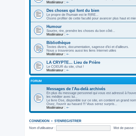
Modérateur :
+-
Des choses qui font du bien
Le propre de l'humain est le RIRE...
Osons profiter de cette faculté pour avancer plus haut et mie
Humour
Sourire, rire, prendre les choses du bon côté...
Modérateur :
+-
Bibliothèque
Textes divers, documentation, sagesse d'ici et d'ailleurs.
Nous y trouverons aussi les liens Internet utiles
Modérateur :
+-
LA CRYPTE... Lieu de Prière
Le COEUR du site, chut !
Modérateur :
+-
FORUM
Messages de l'Au-delà archivés
En plus du message personnel qui vous est adressé à l'ouvertu
les méditer avec lui...
Le livre Ose, disponible sur ce site, en contient un grand no
Osez, l'ouvrir au hasard !!! Vous serez surpris...
Modérateur :
+-
CONNEXION
•
S’ENREGISTRER
Nom d’utilisateur :
Mot de passe :