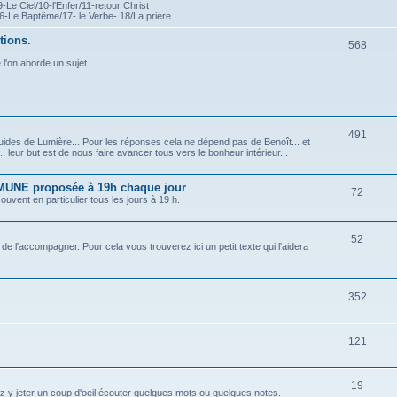
9-Le Ciel/10-l'Enfer/11-retour Christ
16-Le Baptême/17- le Verbe- 18/La prière
tions.
568
'on aborde un sujet ...
491
uides de Lumière... Pour les réponses cela ne dépend pas de Benoît... et
leur but est de nous faire avancer tous vers le bonheur intérieur...
UNE proposée à 19h chaque jour
72
vent en particulier tous les jours à 19 h.
52
 de l'accompagner. Pour cela vous trouverez ici un petit texte qui l'aidera
352
121
19
lez y jeter un coup d'oeil écouter quelques mots ou quelques notes.