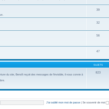
39
ux.
32
56
47
SUJETS
823
re du site, Benoît reçoit des messages de l'invisible, il vous convie à
mbre.
J’ai oublié mon mot de passe
|
Se souvenir de moi