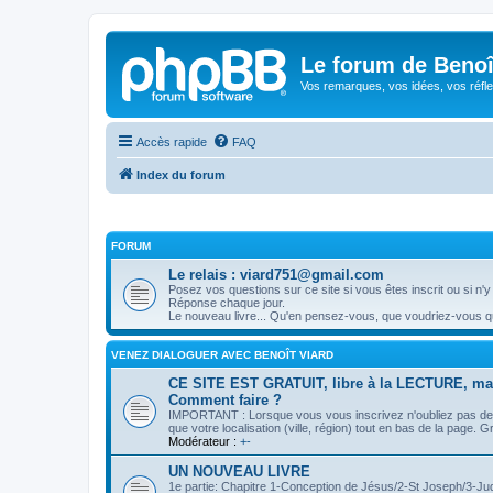
Le forum de Beno
Vos remarques, vos idées, vos réfle
Accès rapide
FAQ
Index du forum
FORUM
Le relais : viard751@gmail.com
Posez vos questions sur ce site si vous êtes inscrit ou si n'y
Réponse chaque jour.
Le nouveau livre... Qu'en pensez-vous, que voudriez-vous 
VENEZ DIALOGUER AVEC BENOÎT VIARD
CE SITE EST GRATUIT, libre à la LECTURE, mai
Comment faire ?
IMPORTANT : Lorsque vous vous inscrivez n'oubliez pas de not
que votre localisation (ville, région) tout en bas de la page. 
Modérateur :
+-
UN NOUVEAU LIVRE
1e partie: Chapitre 1-Conception de Jésus/2-St Joseph/3-Ju