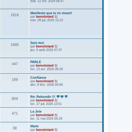
o
mar. 22 oct. 2024 08:47
s
r
i
a
n
r
g
i
l
e
e
Manifeste que tu es vivant!
1916
e
r
V
par
benoitviard
d
m
o
mer. 29 juil. 2026 15:22
e
e
i
r
s
r
n
s
l
i
a
e
e
g
d
r
e
e
Suis moi
m
1695
r
V
par
benoitviard
e
n
o
jeu. 6 août 2026 07:37
s
i
i
s
e
r
a
r
l
g
PARLE
m
447
e
e
V
par
benoitviard
e
d
o
lun. 13 avr. 2026 08:28
s
e
i
s
r
r
a
Confiance
n
169
l
g
V
par
benoitviard
i
e
e
o
dim. 8 févr. 2026 09:56
e
d
i
r
e
r
m
r
l
e
Re: Rebondir !!! 💜 🩵 💛
n
854
e
s
V
par
benoitviard
i
d
s
o
lun. 27 juil. 2026 13:51
e
e
a
i
r
r
g
r
m
La Joie
n
471
e
l
e
V
par
benoitviard
i
e
s
o
lun. 11 mai 2026 09:19
e
d
s
i
r
e
a
r
Marie
m
38
r
g
l
V
par
benoitviard
e
n