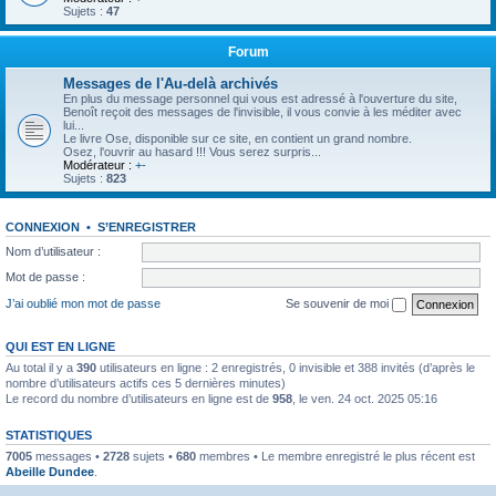
Sujets :
47
Forum
Messages de l'Au-delà archivés
En plus du message personnel qui vous est adressé à l'ouverture du site,
Benoît reçoit des messages de l'invisible, il vous convie à les méditer avec
lui...
Le livre Ose, disponible sur ce site, en contient un grand nombre.
Osez, l'ouvrir au hasard !!! Vous serez surpris...
Modérateur :
+-
Sujets :
823
CONNEXION
•
S’ENREGISTRER
Nom d’utilisateur :
Mot de passe :
J’ai oublié mon mot de passe
Se souvenir de moi
QUI EST EN LIGNE
Au total il y a
390
utilisateurs en ligne : 2 enregistrés, 0 invisible et 388 invités (d’après le
nombre d’utilisateurs actifs ces 5 dernières minutes)
Le record du nombre d’utilisateurs en ligne est de
958
, le ven. 24 oct. 2025 05:16
STATISTIQUES
7005
messages •
2728
sujets •
680
membres • Le membre enregistré le plus récent est
Abeille Dundee
.