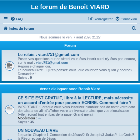
Le forum de Benoît VIARD
FAQ
S’enregistrer
Connexion
R
Index du forum
e
Nous sommes le ven. 7 août 2026 21:27
c
Forum
h
Le relais : viard751@gmail.com
e
Posez vos questions sur ce site si vous êtes inscrit ou si n'y êtes pas encore,
sur le mail :
viard751@gmail.com
r
Réponse chaque jour.
Le nouveau livre... Qu'en pensez-vous, que voudriez-vous qu'on y aborde?
c
Demandez !
Sujets :
9
h
e
Venez dialoguer avec Benoît Viard
r
CE SITE EST GRATUIT, libre à la LECTURE, mais nécessite
un accord d'entrée pour pouvoir ECRIRE. Comment faire ?
IMPORTANT : Lorsque vous vous inscrivez n'oubliez pas de noter votre date
de naissance afin d'afficher votre anniversaire, ainsi que votre localisation
(ville, région) tout en bas de la page. Grand merci.
Modérateur :
+-
Sujets :
35
UN NOUVEAU LIVRE
1e partie: Chapitre 1-Conception de Jésus/2-St Joseph/3-Judas/4-La Croix/5-
la Résurrection de Jésus