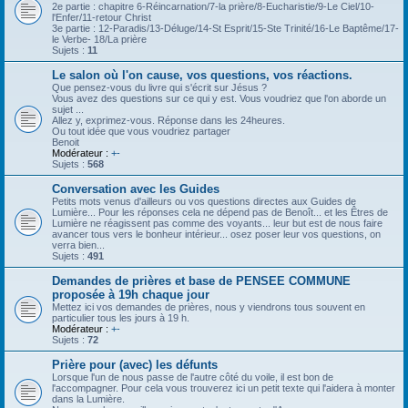
2e partie : chapitre 6-Réincarnation/7-la prière/8-Eucharistie/9-Le Ciel/10-
l'Enfer/11-retour Christ
3e partie : 12-Paradis/13-Déluge/14-St Esprit/15-Ste Trinité/16-Le Baptême/17-
le Verbe- 18/La prière
Sujets :
11
Le salon où l'on cause, vos questions, vos réactions.
Que pensez-vous du livre qui s'écrit sur Jésus ?
Vous avez des questions sur ce qui y est. Vous voudriez que l'on aborde un
sujet ...
Allez y, exprimez-vous. Réponse dans les 24heures.
Ou tout idée que vous voudriez partager
Benoit
Modérateur :
+-
Sujets :
568
Conversation avec les Guides
Petits mots venus d'ailleurs ou vos questions directes aux Guides de
Lumière... Pour les réponses cela ne dépend pas de Benoît... et les Êtres de
Lumière ne réagissent pas comme des voyants... leur but est de nous faire
avancer tous vers le bonheur intérieur... osez poser leur vos questions, on
verra bien...
Sujets :
491
Demandes de prières et base de PENSEE COMMUNE
proposée à 19h chaque jour
Mettez ici vos demandes de prières, nous y viendrons tous souvent en
particulier tous les jours à 19 h.
Modérateur :
+-
Sujets :
72
Prière pour (avec) les défunts
Lorsque l'un de nous passe de l'autre côté du voile, il est bon de
l'accompagner. Pour cela vous trouverez ici un petit texte qui l'aidera à monter
dans la Lumière.