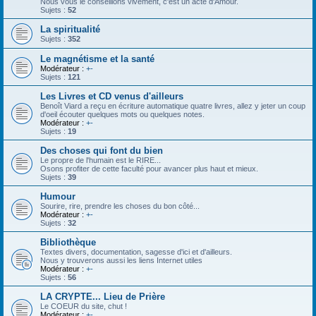
Nous vous le conseillons vivement, c'est un acte d'Amour.
Sujets :
52
La spiritualité
Sujets :
352
Le magnétisme et la santé
Modérateur :
+-
Sujets :
121
Les Livres et CD venus d'ailleurs
Benoît Viard a reçu en écriture automatique quatre livres, allez y jeter un coup
d'oeil écouter quelques mots ou quelques notes.
Modérateur :
+-
Sujets :
19
Des choses qui font du bien
Le propre de l'humain est le RIRE...
Osons profiter de cette faculté pour avancer plus haut et mieux.
Sujets :
39
Humour
Sourire, rire, prendre les choses du bon côté...
Modérateur :
+-
Sujets :
32
Bibliothèque
Textes divers, documentation, sagesse d'ici et d'ailleurs.
Nous y trouverons aussi les liens Internet utiles
Modérateur :
+-
Sujets :
56
LA CRYPTE... Lieu de Prière
Le COEUR du site, chut !
Modérateur :
+-