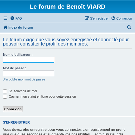
Le forum de Benoît VIARD
FAQ
S’enregistrer
Connexion
R
Index du forum
e
Le forum exige que vous soyez enregistré et connecté pour
c
pouvoir consulter le profil des membres.
h
Nom d’utilisateur :
e
r
Mot de passe :
c
h
J’ai oublié mon mot de passe
e
Se souvenir de moi
r
Cacher mon statut en ligne pour cette session
S’ENREGISTRER
Vous devez être enregistré pour vous connecter. L’enregistrement ne prend
que quelques secondes et augmente vos possibilités. L’administrateur du