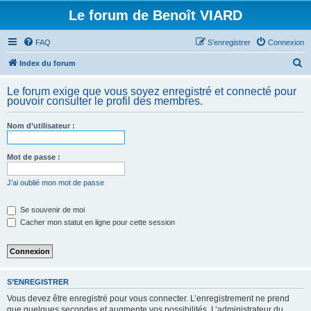
Le forum de Benoît VIARD
FAQ
S’enregistrer
Connexion
R
Index du forum
e
Le forum exige que vous soyez enregistré et connecté pour
c
pouvoir consulter le profil des membres.
h
Nom d’utilisateur :
e
r
Mot de passe :
c
h
J’ai oublié mon mot de passe
e
Se souvenir de moi
r
Cacher mon statut en ligne pour cette session
S’ENREGISTRER
Vous devez être enregistré pour vous connecter. L’enregistrement ne prend
que quelques secondes et augmente vos possibilités. L’administrateur du