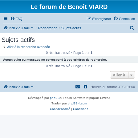
Le forum de Benoît VIARD
FAQ
S’enregistrer
Connexion
R
Index du forum
Rechercher
Sujets actifs
e
Sujets actifs
c
Aller à la recherche avancée
h
0 résultat trouvé • Page
1
sur
1
e
Aucun sujet ou message ne correspond à vos critères de recherche.
r
0 résultat trouvé • Page
1
sur
1
c
Aller à
h
Index du forum
Heures au format
UTC+01:00
e
r
Développé par
phpBB
® Forum Software © phpBB Limited
Traduit par
phpBB-fr.com
Confidentialité
|
Conditions