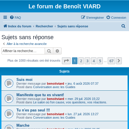
Le forum de Benoît VIARD
FAQ
S’enregistrer
Connexion
R
Index du forum
Rechercher
Sujets sans réponse
e
Sujets sans réponse
c
Aller à la recherche avancée
h
Rechercher
Recherche avancée
e
Page
1
sur
67
1
2
3
4
5
67
Sui
Plus de 1000 résultats ont été trouvés
r
…
c
Sujets
h
Suis moi
e
Dernier message par
benoitviard
«
jeu. 6 août 2026 07:37
Posté dans
Conversation avec les Guides
r
Manifeste que tu es vivant!
Dernier message par
benoitviard
«
mer. 29 juil. 2026 15:22
Posté dans
Le salon où l'on cause, vos questions, vos réactions.
Tu n'es pas seul !!!
Dernier message par
benoitviard
«
lun. 27 juil. 2026 13:27
Posté dans
Conversation avec les Guides
Marche