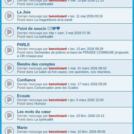
Dernier message par
benoitviard
«
mer. 10 juin 2026 21:25
Posté dans
La spiritualité
La Joie
Dernier message par
benoitviard
«
lun. 11 mai 2026 09:19
Posté dans
Le magnétisme et la santé
Point de soucis 👍🏻🩷💜
Dernier message par
sfia
«
sam. 2 mai 2026 07:30
Posté dans
La spiritualité
PARLE
Dernier message par
benoitviard
«
lun. 13 avr. 2026 08:28
Posté dans
Demandes de prières et base de PENSEE COMMUNE proposée
à 19h chaque jour
Rendre des comptes
Dernier message par
benoitviard
«
mar. 31 mars 2026 08:02
Posté dans
Le salon où l'on cause, vos questions, vos réactions.
Confiance
Dernier message par
benoitviard
«
mar. 17 mars 2026 09:28
Posté dans
Conversation avec les Guides
Ecoute
Dernier message par
benoitviard
«
jeu. 5 mars 2026 15:09
Posté dans
Humour
Les mots du cœur
Dernier message par
benoitviard
«
lun. 23 févr. 2026 10:13
Posté dans
La spiritualité
Marie
Dernier message par
benoitviard
«
mar. 10 févr. 2026 09:06