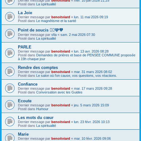
Dernier message par
benoitviard
«
mer. 10 juin 2026 21:25
Posté dans
La spiritualité
La Joie
Dernier message par
benoitviard
«
lun. 11 mai 2026 09:19
Posté dans
Le magnétisme et la santé
Point de soucis 👍🏻🩷💜
Dernier message par
sfia
«
sam. 2 mai 2026 07:30
Posté dans
La spiritualité
PARLE
Dernier message par
benoitviard
«
lun. 13 avr. 2026 08:28
Posté dans
Demandes de prières et base de PENSEE COMMUNE proposée
à 19h chaque jour
Rendre des comptes
Dernier message par
benoitviard
«
mar. 31 mars 2026 08:02
Posté dans
Le salon où l'on cause, vos questions, vos réactions.
Confiance
Dernier message par
benoitviard
«
mar. 17 mars 2026 09:28
Posté dans
Conversation avec les Guides
Ecoute
Dernier message par
benoitviard
«
jeu. 5 mars 2026 15:09
Posté dans
Humour
Les mots du cœur
Dernier message par
benoitviard
«
lun. 23 févr. 2026 10:13
Posté dans
La spiritualité
Marie
Dernier message par
benoitviard
«
mar. 10 févr. 2026 09:06