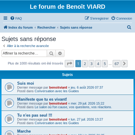
Le forum de Benoît VIARD
FAQ
S’enregistrer
Connexion
R
Index du forum
Rechercher
Sujets sans réponse
e
Sujets sans réponse
c
Aller à la recherche avancée
h
Rechercher
Recherche avancée
e
Page
1
sur
67
1
2
3
4
5
67
Sui
Plus de 1000 résultats ont été trouvés
r
…
c
Sujets
h
Suis moi
e
Dernier message par
benoitviard
«
jeu. 6 août 2026 07:37
Posté dans
Conversation avec les Guides
r
Manifeste que tu es vivant!
Dernier message par
benoitviard
«
mer. 29 juil. 2026 15:22
Posté dans
Le salon où l'on cause, vos questions, vos réactions.
Tu n'es pas seul !!!
Dernier message par
benoitviard
«
lun. 27 juil. 2026 13:27
Posté dans
Conversation avec les Guides
Marche