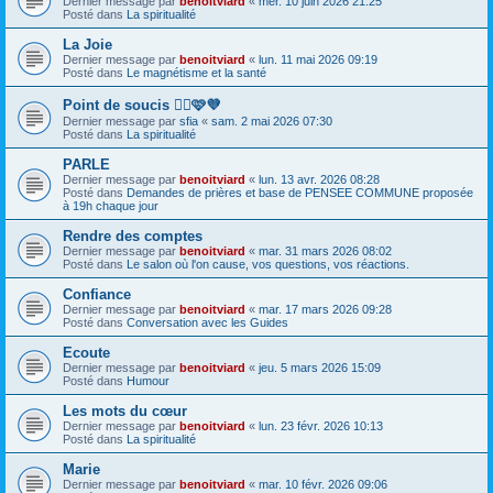
Dernier message par
benoitviard
«
mer. 10 juin 2026 21:25
Posté dans
La spiritualité
La Joie
Dernier message par
benoitviard
«
lun. 11 mai 2026 09:19
Posté dans
Le magnétisme et la santé
Point de soucis 👍🏻🩷💜
Dernier message par
sfia
«
sam. 2 mai 2026 07:30
Posté dans
La spiritualité
PARLE
Dernier message par
benoitviard
«
lun. 13 avr. 2026 08:28
Posté dans
Demandes de prières et base de PENSEE COMMUNE proposée
à 19h chaque jour
Rendre des comptes
Dernier message par
benoitviard
«
mar. 31 mars 2026 08:02
Posté dans
Le salon où l'on cause, vos questions, vos réactions.
Confiance
Dernier message par
benoitviard
«
mar. 17 mars 2026 09:28
Posté dans
Conversation avec les Guides
Ecoute
Dernier message par
benoitviard
«
jeu. 5 mars 2026 15:09
Posté dans
Humour
Les mots du cœur
Dernier message par
benoitviard
«
lun. 23 févr. 2026 10:13
Posté dans
La spiritualité
Marie
Dernier message par
benoitviard
«
mar. 10 févr. 2026 09:06