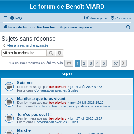
Le forum de Benoît VIARD
FAQ
S’enregistrer
Connexion
R
Index du forum
Rechercher
Sujets sans réponse
e
Sujets sans réponse
c
Aller à la recherche avancée
h
Rechercher
Recherche avancée
e
Page
1
sur
67
1
2
3
4
5
67
Sui
Plus de 1000 résultats ont été trouvés
r
…
c
Sujets
h
Suis moi
e
Dernier message par
benoitviard
«
jeu. 6 août 2026 07:37
Posté dans
Conversation avec les Guides
r
Manifeste que tu es vivant!
Dernier message par
benoitviard
«
mer. 29 juil. 2026 15:22
Posté dans
Le salon où l'on cause, vos questions, vos réactions.
Tu n'es pas seul !!!
Dernier message par
benoitviard
«
lun. 27 juil. 2026 13:27
Posté dans
Conversation avec les Guides
Marche