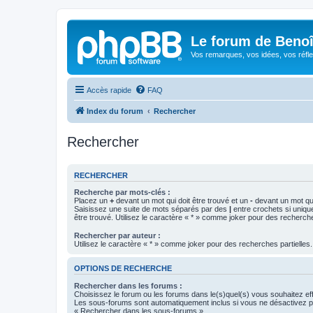
Le forum de Beno
Vos remarques, vos idées, vos réfle
Accès rapide
FAQ
Index du forum
Rechercher
Rechercher
RECHERCHER
Recherche par mots-clés :
Placez un
+
devant un mot qui doit être trouvé et un
-
devant un mot qui
Saisissez une suite de mots séparés par des
|
entre crochets si uniqu
être trouvé. Utilisez le caractère « * » comme joker pour des recherche
Rechercher par auteur :
Utilisez le caractère « * » comme joker pour des recherches partielles.
OPTIONS DE RECHERCHE
Rechercher dans les forums :
Choisissez le forum ou les forums dans le(s)quel(s) vous souhaitez ef
Les sous-forums sont automatiquement inclus si vous ne désactivez pa
« Rechercher dans les sous-forums ».