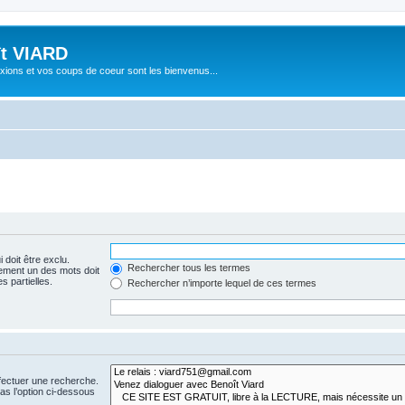
ît VIARD
xions et vos coups de coeur sont les bienvenus...
 doit être exclu.
Rechercher tous les termes
ement un des mots doit
s partielles.
Rechercher n’importe lequel de ces termes
fectuer une recherche.
s l’option ci-dessous