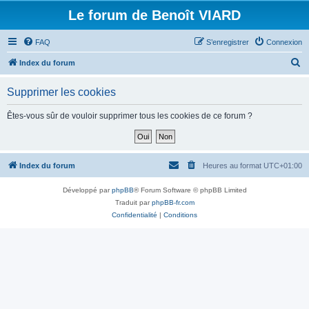
Le forum de Benoît VIARD
FAQ
S’enregistrer
Connexion
R
Index du forum
e
Supprimer les cookies
c
h
Êtes-vous sûr de vouloir supprimer tous les cookies de ce forum ?
e
r
c
Index du forum
Heures au format
UTC+01:00
h
Développé par
phpBB
® Forum Software © phpBB Limited
e
Traduit par
phpBB-fr.com
r
Confidentialité
|
Conditions