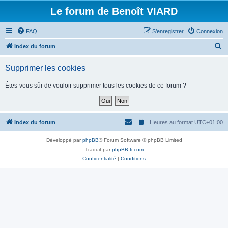
Le forum de Benoît VIARD
FAQ
S’enregistrer
Connexion
R
Index du forum
e
Supprimer les cookies
c
h
Êtes-vous sûr de vouloir supprimer tous les cookies de ce forum ?
e
r
c
Index du forum
Heures au format
UTC+01:00
h
Développé par
phpBB
® Forum Software © phpBB Limited
e
Traduit par
phpBB-fr.com
r
Confidentialité
|
Conditions