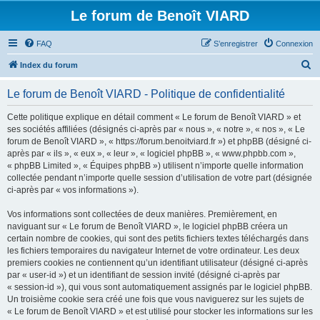
Le forum de Benoît VIARD
FAQ
S’enregistrer
Connexion
R
Index du forum
e
Le forum de Benoît VIARD - Politique de confidentialité
c
h
Cette politique explique en détail comment « Le forum de Benoît VIARD » et
ses sociétés affiliées (désignés ci-après par « nous », « notre », « nos », « Le
e
forum de Benoît VIARD », « https://forum.benoitviard.fr ») et phpBB (désigné ci-
r
après par « ils », « eux », « leur », « logiciel phpBB », « www.phpbb.com »,
« phpBB Limited », « Équipes phpBB ») utilisent n’importe quelle information
c
collectée pendant n’importe quelle session d’utilisation de votre part (désignée
h
ci-après par « vos informations »).
e
Vos informations sont collectées de deux manières. Premièrement, en
r
naviguant sur « Le forum de Benoît VIARD », le logiciel phpBB créera un
certain nombre de cookies, qui sont des petits fichiers textes téléchargés dans
les fichiers temporaires du navigateur Internet de votre ordinateur. Les deux
premiers cookies ne contiennent qu’un identifiant utilisateur (désigné ci-après
par « user-id ») et un identifiant de session invité (désigné ci-après par
« session-id »), qui vous sont automatiquement assignés par le logiciel phpBB.
Un troisième cookie sera créé une fois que vous naviguerez sur les sujets de
« Le forum de Benoît VIARD » et est utilisé pour stocker les informations sur les