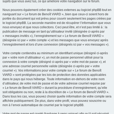
sujets que vous avez lus, ce qui améliore votre navigation sur le forum.
Nous pouvons également créer des cookies externes au logiciel phpBB tout en
naviguant sur « Le forum de Benoît VIARD », bien que ceux-ci soient hors de
portée du document qui est prévu pour couvrir seulement les pages créées par
le logiciel phpBB. La seconde manière est de récupérer l’information que vous
nous envoyez et que nous collectons. Ceci peut être, et n’est pas limité à : la
publication de message en tant qu’utilisateur invité (désignée ci-après par
« messages invités »), l’enregistrement sur « Le forum de Benoît VIARD »
(désignée ici par « votre compte ») et les messages que vous envoyez après
l’enregistrement et lors d’une connexion (désignés ici par « vos messages »).
Votre compte contiendra au minimum un identifiant unique (désigné ci-après
par « votre nom d’utilisateur »), un mot de passe personnel utilisé pour la
connexion à votre compte (désigné ci-après par « votre mot de passe »), et
une adresse courriel personnelle valide (désignée ci-après par « votre
courriel »). Vos informations pour votre compte sur « Le forum de Benoît
VIARD » sont protégées par les lois de protection des données applicables
dans le pays qui nous héberge. Toute information en-dehors de votre nom
d’utilisateur, de votre mot de passe et de votre adresse courriel requise par
« Le forum de Benoît VIARD » durant la procédure d’enregistrement, qu’elle
soit obligatoire ou non, reste à la discrétion de « Le forum de Benoît VIARD ».
Dans tous les cas, vous pouvez choisir quelle information de votre compte sera
affichée publiquement. De plus, dans votre profil, vous pouvez souscrire ou
non à l’envoi automatique de courriel par le logiciel phpBB.
Votre mot de passe est crypté (hashage à sens unique) afin qu’il soit sécurisé.