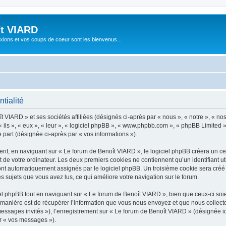
ît VIARD
xions et vos coups de coeur sont les bienvenus...
tialité
 VIARD » et ses sociétés affiliées (désignés ci-après par « nous », « notre », « no
 « ils », « eux », « leur », « logiciel phpBB », « www.phpbb.com », « phpBB Limited 
e part (désignée ci-après par « vos informations »).
t, en naviguant sur « Le forum de Benoît VIARD », le logiciel phpBB créera un cert
 de votre ordinateur. Les deux premiers cookies ne contiennent qu’un identifiant util
 sont automatiquement assignés par le logiciel phpBB. Un troisième cookie sera créé
es sujets que vous avez lus, ce qui améliore votre navigation sur le forum.
 phpBB tout en naviguant sur « Le forum de Benoît VIARD », bien que ceux-ci soie
nière est de récupérer l’information que vous nous envoyez et que nous collectons. 
 messages invités »), l’enregistrement sur « Le forum de Benoît VIARD » (désignée 
ar « vos messages »).