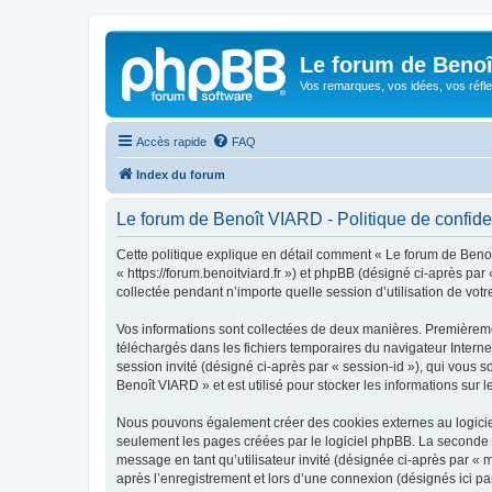
Le forum de Beno
Vos remarques, vos idées, vos réfle
Accès rapide
FAQ
Index du forum
Le forum de Benoît VIARD - Politique de confiden
Cette politique explique en détail comment « Le forum de Benoît
« https://forum.benoitviard.fr ») et phpBB (désigné ci-après par
collectée pendant n’importe quelle session d’utilisation de votr
Vos informations sont collectées de deux manières. Premièremen
téléchargés dans les fichiers temporaires du navigateur Internet
session invité (désigné ci-après par « session-id »), qui vous
Benoît VIARD » et est utilisé pour stocker les informations sur l
Nous pouvons également créer des cookies externes au logiciel
seulement les pages créées par le logiciel phpBB. La seconde ma
message en tant qu’utilisateur invité (désignée ci-après par «
après l’enregistrement et lors d’une connexion (désignés ici p