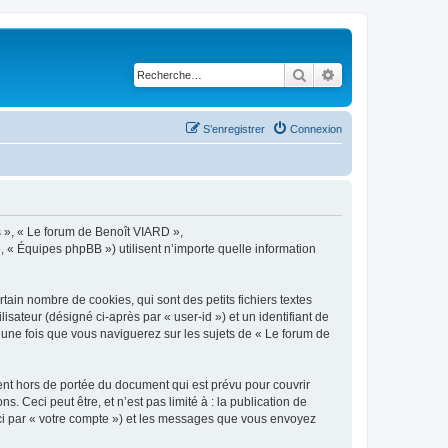
Rechercher
Recherche avancé
S’enregistrer
Connexion
s », « Le forum de Benoît VIARD »,
», « Équipes phpBB ») utilisent n’importe quelle information
ain nombre de cookies, qui sont des petits fichiers textes
isateur (désigné ci-après par « user-id ») et un identifiant de
 une fois que vous naviguerez sur les sujets de « Le forum de
nt hors de portée du document qui est prévu pour couvrir
Ceci peut être, et n’est pas limité à : la publication de
ici par « votre compte ») et les messages que vous envoyez