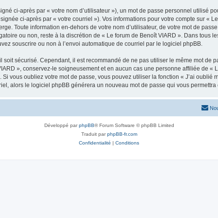
gné ci-après par « votre nom d’utilisateur »), un mot de passe personnel utilisé po
signée ci-après par « votre courriel »). Vos informations pour votre compte sur « L
ge. Toute information en-dehors de votre nom d’utilisateur, de votre mot de passe 
gatoire ou non, reste à la discrétion de « Le forum de Benoît VIARD ». Dans tous l
uvez souscrire ou non à l’envoi automatique de courriel par le logiciel phpBB.
l soit sécurisé. Cependant, il est recommandé de ne pas utiliser le même mot de pas
 VIARD », conservez-le soigneusement et en aucun cas une personne affiliée de « 
Si vous oubliez votre mot de passe, vous pouvez utiliser la fonction « J’ai oublié
rriel, alors le logiciel phpBB générera un nouveau mot de passe qui vous permettra
Nou
Développé par
phpBB
® Forum Software © phpBB Limited
Traduit par
phpBB-fr.com
Confidentialité
|
Conditions