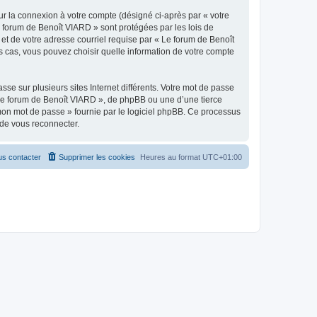
ur la connexion à votre compte (désigné ci-après par « votre
e forum de Benoît VIARD » sont protégées par les lois de
et de votre adresse courriel requise par « Le forum de Benoît
es cas, vous pouvez choisir quelle information de votre compte
se sur plusieurs sites Internet différents. Votre mot de passe
Le forum de Benoît VIARD », de phpBB ou une d’une tierce
 mon mot de passe » fournie par le logiciel phpBB. Ce processus
 de vous reconnecter.
s contacter
Supprimer les cookies
Heures au format
UTC+01:00