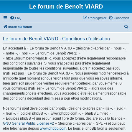
Le forum de Benoît VIARD
FAQ
S’enregistrer
Connexion
R
Index du forum
e
Le forum de Benoît VIARD - Conditions d’utilisation
c
h
En accédant à « Le forum de Benoît VIARD » (désigné ci-après par « nous »,
« notre », « nos », « Le forum de Benoît VIARD »,
e
« https://forum.benoitviard.fr »), vous acceptez d’être légalement responsable
r
des conditions suivantes. Si vous n’acceptez pas d’être légalement
responsable de toutes les conditions suivantes, alors n’accédez pas et/ou
c
n’utilisez pas « Le forum de Benoît VIARD ». Nous pouvons modifier celles-ci à
h
n’importe quel moment et nous ferons tout pour que vous en soyez informé,
bien qu’il soit prudent de vérifier régulièrement celles-ci par vous-même. Si
e
vous continuez d’utiliser « Le forum de Benoît VIARD » alors que des
r
changements ont été effectués, vous acceptez d’être légalement responsable
des conditions découlant des mises à jour et/ou modifications.
Nos forums sont développés par phpBB (désigné ci-après par « ils », « eux »,
« leur », « logiciel phpBB », « www.phpbb.com », « phpBB Limited »,
« Équipes phpBB ») qui est un script libre de forum, déclaré sous la licence «
GNU General Public License v2
» (désigné ci-après par « GPL ») et qui peut
être téléchargé depuis
www.phpbb.com
. Le logiciel phpBB facilite seulement