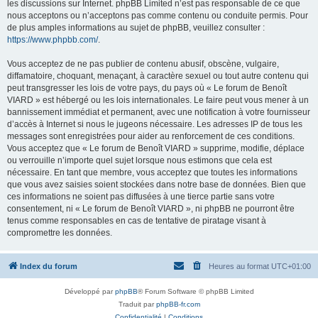
les discussions sur Internet. phpBB Limited n’est pas responsable de ce que
nous acceptons ou n’acceptons pas comme contenu ou conduite permis. Pour
de plus amples informations au sujet de phpBB, veuillez consulter :
https://www.phpbb.com/
.
Vous acceptez de ne pas publier de contenu abusif, obscène, vulgaire,
diffamatoire, choquant, menaçant, à caractère sexuel ou tout autre contenu qui
peut transgresser les lois de votre pays, du pays où « Le forum de Benoît
VIARD » est hébergé ou les lois internationales. Le faire peut vous mener à un
bannissement immédiat et permanent, avec une notification à votre fournisseur
d’accès à Internet si nous le jugeons nécessaire. Les adresses IP de tous les
messages sont enregistrées pour aider au renforcement de ces conditions.
Vous acceptez que « Le forum de Benoît VIARD » supprime, modifie, déplace
ou verrouille n’importe quel sujet lorsque nous estimons que cela est
nécessaire. En tant que membre, vous acceptez que toutes les informations
que vous avez saisies soient stockées dans notre base de données. Bien que
ces informations ne soient pas diffusées à une tierce partie sans votre
consentement, ni « Le forum de Benoît VIARD », ni phpBB ne pourront être
tenus comme responsables en cas de tentative de piratage visant à
compromettre les données.
Index du forum
Heures au format
UTC+01:00
Développé par
phpBB
® Forum Software © phpBB Limited
Traduit par
phpBB-fr.com
Confidentialité
|
Conditions