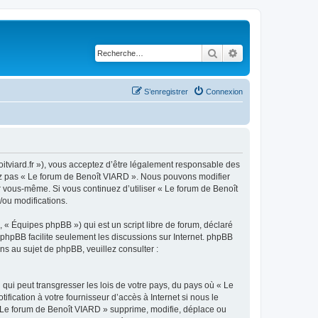
Rechercher
Recherche avancé
S’enregistrer
Connexion
oitviard.fr »), vous acceptez d’être légalement responsable des
isez pas « Le forum de Benoît VIARD ». Nous pouvons modifier
ar vous-même. Si vous continuez d’utiliser « Le forum de Benoît
/ou modifications.
 « Équipes phpBB ») qui est un script libre de forum, déclaré
l phpBB facilite seulement les discussions sur Internet. phpBB
 au sujet de phpBB, veuillez consulter :
qui peut transgresser les lois de votre pays, du pays où « Le
ication à votre fournisseur d’accès à Internet si nous le
 Le forum de Benoît VIARD » supprime, modifie, déplace ou