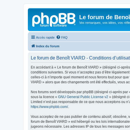
Le forum de Beno
Vos remarques, vos idées, vos réfle
Accès rapide
FAQ
Index du forum
Le forum de Benoît VIARD - Conditions d’utilisat
En accédant à « Le forum de Benoît VIARD » (désigné ci-après p
conditions suivantes. Si vous n’acceptez pas d’être légalement
celles-ci à n’importe quel moment et nous ferons tout pour que 
VIARD » alors que des changements ont été effectués, vous acc
Nos forums sont développés par phpBB (désigné ci-après par « i
sous la licence «
GNU General Public License v2
» (désigné ci
Limited n’est pas responsable de ce que nous acceptons ou n’
https://www.phpbb.com/
.
Vous acceptez de ne pas publier de contenu abusif, obscène, vu
forum de Benoît VIARD » est hébergé ou les lois internationale
jugeons nécessaire. Les adresses IP de tous les messages son