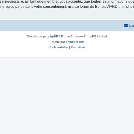
 est nécessaire. En tant que membre, vous acceptez que toutes les informations qu
une tierce partie sans votre consentement, ni « Le forum de Benoît VIARD », ni p
Nou
Développé par
phpBB
® Forum Software © phpBB Limited
Traduit par
phpBB-fr.com
Confidentialité
|
Conditions