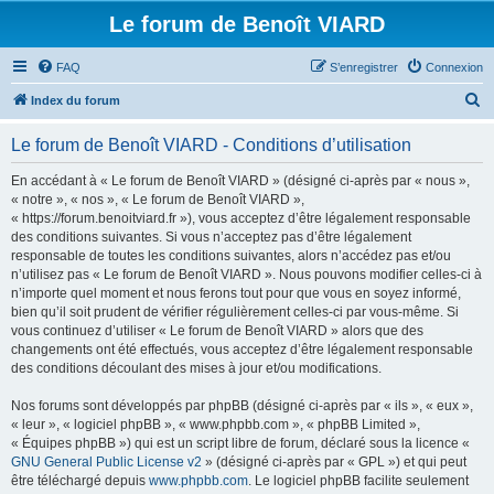
Le forum de Benoît VIARD
FAQ
S’enregistrer
Connexion
R
Index du forum
e
Le forum de Benoît VIARD - Conditions d’utilisation
c
h
En accédant à « Le forum de Benoît VIARD » (désigné ci-après par « nous »,
« notre », « nos », « Le forum de Benoît VIARD »,
e
« https://forum.benoitviard.fr »), vous acceptez d’être légalement responsable
r
des conditions suivantes. Si vous n’acceptez pas d’être légalement
responsable de toutes les conditions suivantes, alors n’accédez pas et/ou
c
n’utilisez pas « Le forum de Benoît VIARD ». Nous pouvons modifier celles-ci à
h
n’importe quel moment et nous ferons tout pour que vous en soyez informé,
bien qu’il soit prudent de vérifier régulièrement celles-ci par vous-même. Si
e
vous continuez d’utiliser « Le forum de Benoît VIARD » alors que des
r
changements ont été effectués, vous acceptez d’être légalement responsable
des conditions découlant des mises à jour et/ou modifications.
Nos forums sont développés par phpBB (désigné ci-après par « ils », « eux »,
« leur », « logiciel phpBB », « www.phpbb.com », « phpBB Limited »,
« Équipes phpBB ») qui est un script libre de forum, déclaré sous la licence «
GNU General Public License v2
» (désigné ci-après par « GPL ») et qui peut
être téléchargé depuis
www.phpbb.com
. Le logiciel phpBB facilite seulement