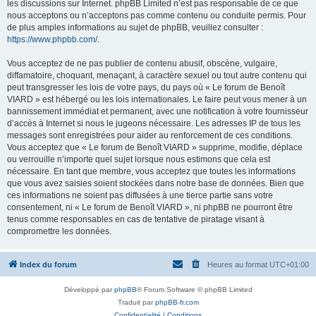
les discussions sur Internet. phpBB Limited n’est pas responsable de ce que
nous acceptons ou n’acceptons pas comme contenu ou conduite permis. Pour
de plus amples informations au sujet de phpBB, veuillez consulter :
https://www.phpbb.com/
.
Vous acceptez de ne pas publier de contenu abusif, obscène, vulgaire,
diffamatoire, choquant, menaçant, à caractère sexuel ou tout autre contenu qui
peut transgresser les lois de votre pays, du pays où « Le forum de Benoît
VIARD » est hébergé ou les lois internationales. Le faire peut vous mener à un
bannissement immédiat et permanent, avec une notification à votre fournisseur
d’accès à Internet si nous le jugeons nécessaire. Les adresses IP de tous les
messages sont enregistrées pour aider au renforcement de ces conditions.
Vous acceptez que « Le forum de Benoît VIARD » supprime, modifie, déplace
ou verrouille n’importe quel sujet lorsque nous estimons que cela est
nécessaire. En tant que membre, vous acceptez que toutes les informations
que vous avez saisies soient stockées dans notre base de données. Bien que
ces informations ne soient pas diffusées à une tierce partie sans votre
consentement, ni « Le forum de Benoît VIARD », ni phpBB ne pourront être
tenus comme responsables en cas de tentative de piratage visant à
compromettre les données.
Index du forum
Heures au format
UTC+01:00
Développé par
phpBB
® Forum Software © phpBB Limited
Traduit par
phpBB-fr.com
Confidentialité
|
Conditions