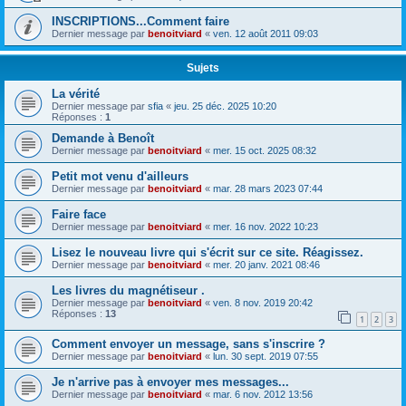
INSCRIPTIONS...Comment faire
Dernier message par
benoitviard
«
ven. 12 août 2011 09:03
Sujets
La vérité
Dernier message par
sfia
«
jeu. 25 déc. 2025 10:20
Réponses :
1
Demande à Benoît
Dernier message par
benoitviard
«
mer. 15 oct. 2025 08:32
Petit mot venu d'ailleurs
Dernier message par
benoitviard
«
mar. 28 mars 2023 07:44
Faire face
Dernier message par
benoitviard
«
mer. 16 nov. 2022 10:23
Lisez le nouveau livre qui s'écrit sur ce site. Réagissez.
Dernier message par
benoitviard
«
mer. 20 janv. 2021 08:46
Les livres du magnétiseur .
Dernier message par
benoitviard
«
ven. 8 nov. 2019 20:42
Réponses :
13
1
2
3
Comment envoyer un message, sans s'inscrire ?
Dernier message par
benoitviard
«
lun. 30 sept. 2019 07:55
Je n'arrive pas à envoyer mes messages...
Dernier message par
benoitviard
«
mar. 6 nov. 2012 13:56