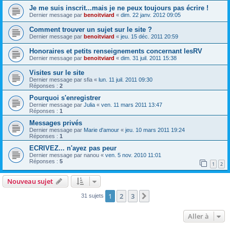
Je me suis inscrit...mais je ne peux toujours pas écrire !
Dernier message par
benoitviard
«
dim. 22 janv. 2012 09:05
Comment trouver un sujet sur le site ?
Dernier message par
benoitviard
«
jeu. 15 déc. 2011 20:59
Honoraires et petits renseignements concernant lesRV
Dernier message par
benoitviard
«
dim. 31 juil. 2011 15:38
Visites sur le site
Dernier message par
sfia
«
lun. 11 juil. 2011 09:30
Réponses :
2
Pourquoi s'enregistrer
Dernier message par
Julia
«
ven. 11 mars 2011 13:47
Réponses :
1
Messages privés
Dernier message par
Marie d'amour
«
jeu. 10 mars 2011 19:24
Réponses :
1
ECRIVEZ... n'ayez pas peur
Dernier message par
nanou
«
ven. 5 nov. 2010 11:01
Réponses :
5
1
2
Nouveau sujet
1
2
3
Suivante
31 sujets
Aller à