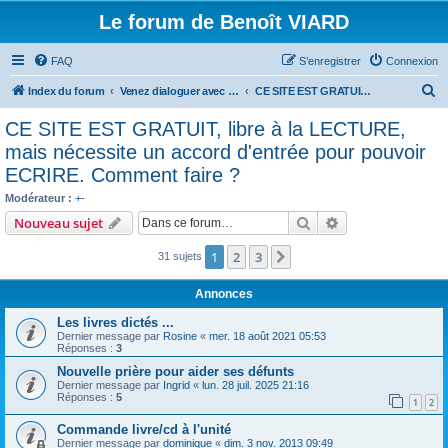
Le forum de Benoît VIARD
FAQ
S’enregistrer
Connexion
R
Index du forum
Venez dialoguer avec Benoît Viard
CE SITE EST GRATUIT, libre à la LECTURE, mais nécessite un accord d'entrée pour pouvoir ECRIRE. Comment faire ?
e
CE SITE EST GRATUIT, libre à la LECTURE,
c
mais nécessite un accord d'entrée pour pouvoir
h
ECRIRE. Comment faire ?
e
Modérateur :
+-
r
Rechercher
Recherche avanc
Nouveau sujet
c
1
2
3
Suivante
31 sujets
h
e
Annonces
r
Les livres dictés ...
Dernier message par
Rosine
«
mer. 18 août 2021 05:53
Réponses :
3
Nouvelle prière pour aider ses défunts
Dernier message par
Ingrid
«
lun. 28 juil. 2025 21:16
Réponses :
5
1
2
Commande livre/cd à l'unité
Dernier message par
dominique
«
dim. 3 nov. 2013 09:49