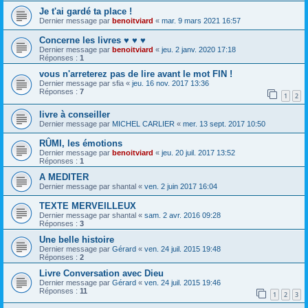
Je t'ai gardé ta place !
Dernier message par
benoitviard
«
mar. 9 mars 2021 16:57
Concerne les livres ♥ ♥ ♥
Dernier message par
benoitviard
«
jeu. 2 janv. 2020 17:18
Réponses :
1
vous n'arreterez pas de lire avant le mot FIN !
Dernier message par
sfia
«
jeu. 16 nov. 2017 13:36
Réponses :
7
1
2
livre à conseiller
Dernier message par
MICHEL CARLIER
«
mer. 13 sept. 2017 10:50
RÛMI, les émotions
Dernier message par
benoitviard
«
jeu. 20 juil. 2017 13:52
Réponses :
1
A MEDITER
Dernier message par
shantal
«
ven. 2 juin 2017 16:04
TEXTE MERVEILLEUX
Dernier message par
shantal
«
sam. 2 avr. 2016 09:28
Réponses :
3
Une belle histoire
Dernier message par
Gérard
«
ven. 24 juil. 2015 19:48
Réponses :
2
Livre Conversation avec Dieu
Dernier message par
Gérard
«
ven. 24 juil. 2015 19:46
Réponses :
11
1
2
3