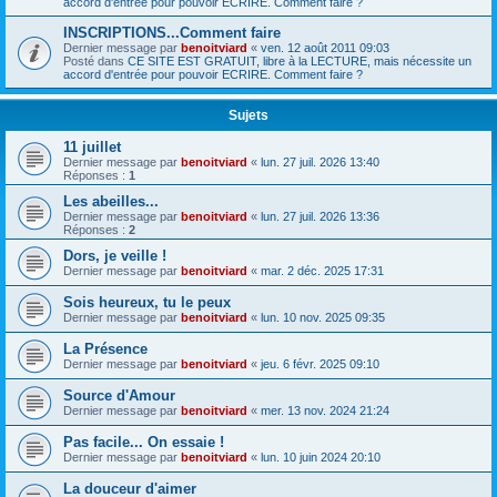
accord d'entrée pour pouvoir ECRIRE. Comment faire ?
INSCRIPTIONS...Comment faire
Dernier message par
benoitviard
«
ven. 12 août 2011 09:03
Posté dans
CE SITE EST GRATUIT, libre à la LECTURE, mais nécessite un
accord d'entrée pour pouvoir ECRIRE. Comment faire ?
Sujets
11 juillet
Dernier message par
benoitviard
«
lun. 27 juil. 2026 13:40
Réponses :
1
Les abeilles...
Dernier message par
benoitviard
«
lun. 27 juil. 2026 13:36
Réponses :
2
Dors, je veille !
Dernier message par
benoitviard
«
mar. 2 déc. 2025 17:31
Sois heureux, tu le peux
Dernier message par
benoitviard
«
lun. 10 nov. 2025 09:35
La Présence
Dernier message par
benoitviard
«
jeu. 6 févr. 2025 09:10
Source d'Amour
Dernier message par
benoitviard
«
mer. 13 nov. 2024 21:24
Pas facile... On essaie !
Dernier message par
benoitviard
«
lun. 10 juin 2024 20:10
La douceur d'aimer