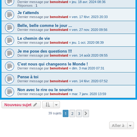
Dernier message par
benoitviard
«
jeu. 18 avr. 2024 08:36
Réponses :
1
Je t'attends
Dernier message par
benoitviard
«
ven. 17 févr. 2023 20:33
Belle, belle comme le jour ...
Dernier message par
benoitviard
«
ven. 27 nov. 2020 09:56
Le chemin de vie
Dernier message par
benoitviard
«
jeu. 1 oct. 2020 08:39
Je me pose des questions !!!
Dernier message par
benoitviard
«
ven. 14 août 2020 09:55
C'est nous qui changeons le Monde !
Dernier message par
benoitviard
«
dim. 3 mai 2020 07:31
Pense à toi
Dernier message par
benoitviard
«
ven. 14 févr. 2020 07:52
Non avec le rire ou le sourire
Dernier message par
benoitviard
«
mar. 7 janv. 2020 13:59
Nouveau sujet
1
2
3
Suivante
39 sujets
Aller à