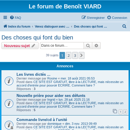
Le forum de Benoît VIARD
FAQ
S’enregistrer
Connexion
R
Index du forum
Venez dialoguer avec Benoît Viard
Des choses qui font du bien
e
Des choses qui font du bien
c
Rechercher
Recherche avanc
Nouveau sujet
h
e
1
2
3
Suivante
39 sujets
r
Annonces
c
Les livres dictés ...
h
Dernier message par
Rosine
«
mer. 18 août 2021 05:53
Posté dans
CE SITE EST GRATUIT, libre à la LECTURE, mais nécessite un
e
accord d'entrée pour pouvoir ECRIRE. Comment faire ?
Réponses :
3
r
Nouvelle prière pour aider ses défunts
Dernier message par
Ingrid
«
lun. 28 juil. 2025 21:16
Posté dans
CE SITE EST GRATUIT, libre à la LECTURE, mais nécessite un
accord d'entrée pour pouvoir ECRIRE. Comment faire ?
Réponses :
5
1
2
Commande livre/cd à l'unité
Dernier message par
dominique
«
dim. 3 nov. 2013 09:49
Posté dans
CE SITE EST GRATUIT, libre à la LECTURE, mais nécessite un