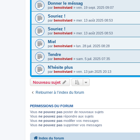
Donner le méssag
par
benoitviard
»
ven. 19 sept. 2025 09:07
Souriez !
par
benoitviard
»
mer. 13 août 2025 08:53
Souriez !
par
benoitviard
»
mer. 13 août 2025 08:53
Miel
par
benoitviard
»
lun. 28 juil. 2025 08:28
Tendre
par
benoitviard
»
sam. 5 juil. 2025 07:35
N'hésite plus
par
benoitviard
»
ven. 13 juin 2025 20:13
Nouveau sujet
Retourner à l’index du forum
PERMISSIONS DU FORUM
Vous
ne pouvez pas
poster de nouveaux sujets
Vous
ne pouvez pas
répondre aux sujets
Vous
ne pouvez pas
modifier vos messages
Vous
ne pouvez pas
supprimer vos messages
Index du forum