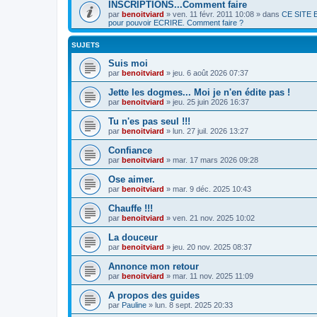
INSCRIPTIONS...Comment faire
par
benoitviard
»
ven. 11 févr. 2011 10:08
» dans
CE SITE E
pour pouvoir ECRIRE. Comment faire ?
SUJETS
Suis moi
par
benoitviard
»
jeu. 6 août 2026 07:37
Jette les dogmes... Moi je n'en édite pas !
par
benoitviard
»
jeu. 25 juin 2026 16:37
Tu n'es pas seul !!!
par
benoitviard
»
lun. 27 juil. 2026 13:27
Confiance
par
benoitviard
»
mar. 17 mars 2026 09:28
Ose aimer.
par
benoitviard
»
mar. 9 déc. 2025 10:43
Chauffe !!!
par
benoitviard
»
ven. 21 nov. 2025 10:02
La douceur
par
benoitviard
»
jeu. 20 nov. 2025 08:37
Annonce mon retour
par
benoitviard
»
mar. 11 nov. 2025 11:09
A propos des guides
par
Pauline
»
lun. 8 sept. 2025 20:33