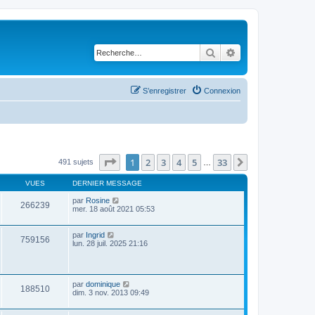
Rechercher
Recherche avancé
S’enregistrer
Connexion
Page
1
sur
33
1
2
3
4
5
33
Suivante
491 sujets
…
VUES
DERNIER MESSAGE
par
Rosine
266239
mer. 18 août 2021 05:53
par
Ingrid
759156
lun. 28 juil. 2025 21:16
par
dominique
188510
dim. 3 nov. 2013 09:49