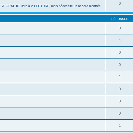
0
ST GRATUIT, libre à la LECTURE, mais nécessite un accord d'entrée
RÉPONSES
0
4
0
0
1
0
0
0
1