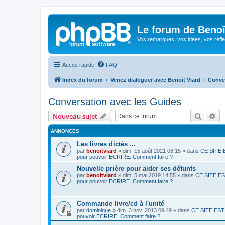
Le forum de Beno
Vos remarques, vos idées, vos réfle
Accès rapide
FAQ
Index du forum
Venez dialoguer avec Benoît Viard
Conver
Conversation avec les Guides
Recher
Re
Nouveau sujet
ANNONCES
Les livres dictés ...
par
benoitviard
»
dim. 15 août 2021 08:15
» dans
CE SITE E
pour pouvoir ECRIRE. Comment faire ?
Nouvelle prière pour aider ses défunts
par
benoitviard
»
dim. 5 mai 2019 14:55
» dans
CE SITE EST
pour pouvoir ECRIRE. Comment faire ?
Commande livre/cd à l'unité
par
dominique
»
dim. 3 nov. 2013 09:49
» dans
CE SITE EST 
pouvoir ECRIRE. Comment faire ?