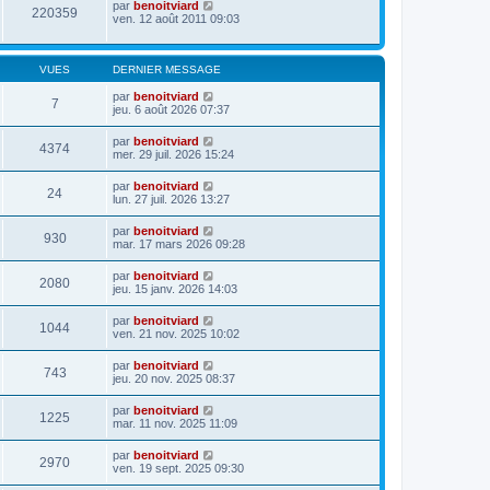
par
benoitviard
220359
ven. 12 août 2011 09:03
VUES
DERNIER MESSAGE
par
benoitviard
7
jeu. 6 août 2026 07:37
par
benoitviard
4374
mer. 29 juil. 2026 15:24
par
benoitviard
24
lun. 27 juil. 2026 13:27
par
benoitviard
930
mar. 17 mars 2026 09:28
par
benoitviard
2080
jeu. 15 janv. 2026 14:03
par
benoitviard
1044
ven. 21 nov. 2025 10:02
par
benoitviard
743
jeu. 20 nov. 2025 08:37
par
benoitviard
1225
mar. 11 nov. 2025 11:09
par
benoitviard
2970
ven. 19 sept. 2025 09:30