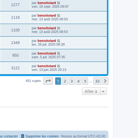
par
benoitviard
1277
ven. 19 sept. 2025 09:07
par
benoitviard
1119
mer. 13 août 2025 08:53
par
benoitviard
1100
mer. 13 août 2025 08:53
par
benoitviard
1349
lun. 28 juil. 2025 08:28
par
benoitviard
950
sam. 5 juil. 2025 07:35
par
benoitviard
3122
ven. 13 juin 2025 20:13
Page
1
sur
33
1
2
3
4
5
33
Suivante
491 sujets
…
Aller à
s contacter
Supprimer les cookies
Heures au format
UTC+01:00