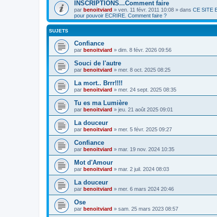
INSCRIPTIONS...Comment faire
par
benoitviard
»
ven. 11 févr. 2011 10:08
» dans
CE SITE E
pour pouvoir ECRIRE. Comment faire ?
SUJETS
Confiance
par
benoitviard
»
dim. 8 févr. 2026 09:56
Souci de l'autre
par
benoitviard
»
mer. 8 oct. 2025 08:25
La mort.. Brrr!!!!
par
benoitviard
»
mer. 24 sept. 2025 08:35
Tu es ma Lumière
par
benoitviard
»
jeu. 21 août 2025 09:01
La douceur
par
benoitviard
»
mer. 5 févr. 2025 09:27
Confiance
par
benoitviard
»
mar. 19 nov. 2024 10:35
Mot d'Amour
par
benoitviard
»
mar. 2 juil. 2024 08:03
La douceur
par
benoitviard
»
mer. 6 mars 2024 20:46
Ose
par
benoitviard
»
sam. 25 mars 2023 08:57