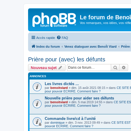
Le forum de Beno
Vos remarques, vos idées, vos réfle
Accès rapide
FAQ
Index du forum
Venez dialoguer avec Benoît Viard
Prière
Prière pour (avec) les défunts
Recher
Re
Nouveau sujet
ANNONCES
Les livres dictés ...
par
benoitviard
»
dim. 15 août 2021 08:15
» dans
CE SITE E
pour pouvoir ECRIRE. Comment faire ?
Nouvelle prière pour aider ses défunts
par
benoitviard
»
dim. 5 mai 2019 14:55
» dans
CE SITE EST
pour pouvoir ECRIRE. Comment faire ?
Commande livre/cd à l'unité
par
dominique
»
dim. 3 nov. 2013 09:49
» dans
CE SITE EST 
pouvoir ECRIRE. Comment faire ?