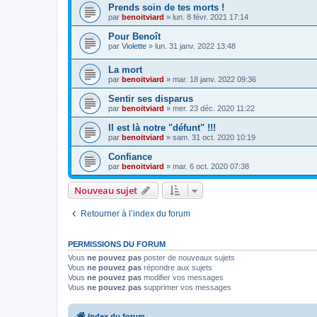
Prends soin de tes morts !
par
benoitviard
»
lun. 8 févr. 2021 17:14
Pour Benoît
par
Violette
»
lun. 31 janv. 2022 13:48
La mort
par
benoitviard
»
mar. 18 janv. 2022 09:36
Sentir ses disparus
par
benoitviard
»
mer. 23 déc. 2020 11:22
Il est là notre "défunt" !!!
par
benoitviard
»
sam. 31 oct. 2020 10:19
Confiance
par
benoitviard
»
mar. 6 oct. 2020 07:38
Nouveau sujet
Retourner à l’index du forum
PERMISSIONS DU FORUM
Vous
ne pouvez pas
poster de nouveaux sujets
Vous
ne pouvez pas
répondre aux sujets
Vous
ne pouvez pas
modifier vos messages
Vous
ne pouvez pas
supprimer vos messages
Index du forum