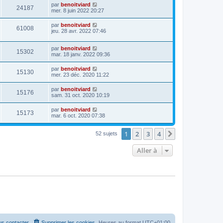
par
benoitviard
24187
mer. 8 juin 2022 20:27
par
benoitviard
61008
jeu. 28 avr. 2022 07:46
par
benoitviard
15302
mar. 18 janv. 2022 09:36
par
benoitviard
15130
mer. 23 déc. 2020 11:22
par
benoitviard
15176
sam. 31 oct. 2020 10:19
par
benoitviard
15173
mar. 6 oct. 2020 07:38
1
2
3
4
Suivante
52 sujets
Aller à
s contacter
Supprimer les cookies
Heures au format
UTC+01:00