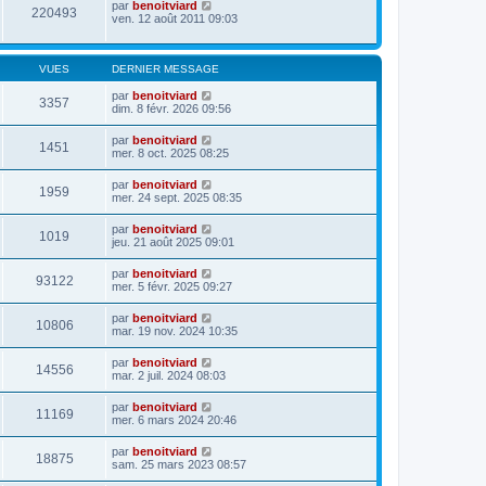
par
benoitviard
220493
ven. 12 août 2011 09:03
VUES
DERNIER MESSAGE
par
benoitviard
3357
dim. 8 févr. 2026 09:56
par
benoitviard
1451
mer. 8 oct. 2025 08:25
par
benoitviard
1959
mer. 24 sept. 2025 08:35
par
benoitviard
1019
jeu. 21 août 2025 09:01
par
benoitviard
93122
mer. 5 févr. 2025 09:27
par
benoitviard
10806
mar. 19 nov. 2024 10:35
par
benoitviard
14556
mar. 2 juil. 2024 08:03
par
benoitviard
11169
mer. 6 mars 2024 20:46
par
benoitviard
18875
sam. 25 mars 2023 08:57