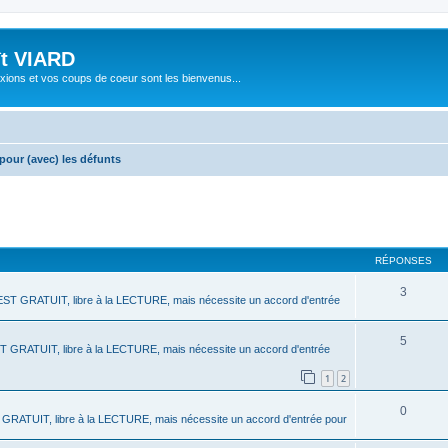
ît VIARD
xions et vos coups de coeur sont les bienvenus...
 pour (avec) les défunts
cher
cherche avancée
RÉPONSES
3
ST GRATUIT, libre à la LECTURE, mais nécessite un accord d'entrée
5
 GRATUIT, libre à la LECTURE, mais nécessite un accord d'entrée
1
2
0
GRATUIT, libre à la LECTURE, mais nécessite un accord d'entrée pour