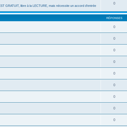
0
ST GRATUIT, libre à la LECTURE, mais nécessite un accord d'entrée
RÉPONSES
0
0
0
0
0
0
0
0
0