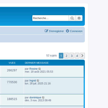
Rechercher
Recherche avancé
S’enregistrer
Connexion
1
2
3
4
Suivante
52 sujets
VUES
DERNIER MESSAGE
par
Rosine
266297
mer. 18 août 2021 05:53
par
Ingrid
770530
lun. 28 juil. 2025 21:16
par
dominique
188515
dim. 3 nov. 2013 09:49