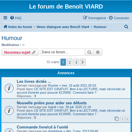
Le forum de Benoît VIARD
FAQ
S’enregistrer
Connexion
R
Index du forum
Venez dialoguer avec Benoît Viard
Humour
e
Humour
c
Modérateur :
+-
h
Rechercher
Recherche avanc
Nouveau sujet
e
1
2
3
Suivante
32 sujets
r
c
Annonces
h
Les livres dictés ...
e
Dernier message par
Rosine
«
mer. 18 août 2021 05:53
Posté dans
CE SITE EST GRATUIT, libre à la LECTURE, mais nécessite un
r
accord d'entrée pour pouvoir ECRIRE. Comment faire ?
Réponses :
3
Nouvelle prière pour aider ses défunts
Dernier message par
Ingrid
«
lun. 28 juil. 2025 21:16
Posté dans
CE SITE EST GRATUIT, libre à la LECTURE, mais nécessite un
accord d'entrée pour pouvoir ECRIRE. Comment faire ?
Réponses :
5
1
2
Commande livre/cd à l'unité
Dernier message par
dominique
«
dim. 3 nov. 2013 09:49