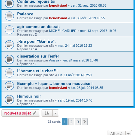
Continue, réjouis toi
Dernier message par
benoitviard
«
ven. 31 janv. 2020 08:55
Patience
Dernier message par
benoitviard
«
lun. 30 déc. 2019 10:55
agir comme un distrait
Dernier message par
MICHEL CARLIER
«
mer. 13 sept. 2017 19:07
Réponses :
2
:Rire pour "Gai-rire",
Dernier message par
sfia
«
mar. 24 mai 2016 19:23
Réponses :
4
dissertation sur l'enfer
Dernier message par
Anissa
«
jeu. 24 mars 2016 13:46
Réponses :
1
L’homme et le chat !!!
Dernier message par
sfia
«
lun. 11 août 2014 07:59
Exemple = leçon... bonne ou mauvaise !
Dernier message par
benoitviard
«
lun. 28 juil. 2014 08:35
Humour noir
Dernier message par
sfia
«
sam. 19 juil. 2014 10:40
Réponses :
1
Nouveau sujet
1
2
3
Suivante
32 sujets
Aller à