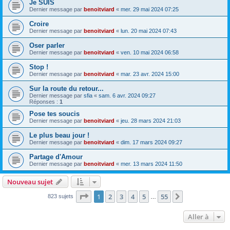
Je SUIS
Dernier message par
benoitviard
«
mer. 29 mai 2024 07:25
Croire
Dernier message par
benoitviard
«
lun. 20 mai 2024 07:43
Oser parler
Dernier message par
benoitviard
«
ven. 10 mai 2024 06:58
Stop !
Dernier message par
benoitviard
«
mar. 23 avr. 2024 15:00
Sur la route du retour...
Dernier message par
sfia
«
sam. 6 avr. 2024 09:27
Réponses :
1
Pose tes soucis
Dernier message par
benoitviard
«
jeu. 28 mars 2024 21:03
Le plus beau jour !
Dernier message par
benoitviard
«
dim. 17 mars 2024 09:27
Partage d'Amour
Dernier message par
benoitviard
«
mer. 13 mars 2024 11:50
Nouveau sujet
Page
1
sur
55
1
2
3
4
5
55
Suivante
823 sujets
…
Aller à