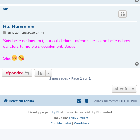
sfia
Re: Hummmm
M
dim. 29 mars 2026 14:44
e
s
Sois belle dedans, oui, surtout dedans, même si je t’aime belle dehors,
s
car alors tu me plais doublement. Jésus
a
g
e
Sfia
Répondre
2 messages • Page
1
sur
1
Aller à
Index du forum
Heures au format
UTC+01:00
Développé par
phpBB
® Forum Software © phpBB Limited
Traduit par
phpBB-fr.com
Confidentialité
|
Conditions