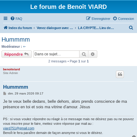
Le forum de Benoît VIARD
FAQ
S’enregistrer
Connexion
R
Index du forum
Venez dialoguer avec Benoît Viard
LA CRYPTE... Lieu de Prière
e
Hummmm
c
Modérateur :
+-
h
Rechercher
Recherche avancée
Répondre
e
2 messages • Page
1
sur
1
r
benoitviard
c
Site Admin
h
Hummmm
e
M
dim. 29 mars 2026 09:17
r
e
s
Je te veux belle dedans, belle dehors, alors prends conscience de ma
s
présence en toi et sois ma vitrine d’amour. Jésus
a
g
e
PS : si vous voulez répondre ou réagir à ce message mais ne désirez pas ou ne pouvez
vous inscrire pour le faire, mettez votre réponse par mail au :
viard751@gmail.com
Benoît le fera paraître demain de façon anonyme si vous le désirez.