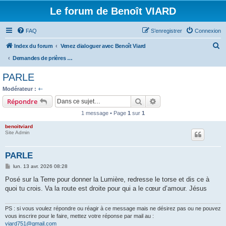
Le forum de Benoît VIARD
FAQ
S’enregistrer
Connexion
R
Index du forum
Venez dialoguer avec Benoît Viard
e
Demandes de prières et base de PENSEE COMMUNE proposée à 19h chaque jour
c
PARLE
h
Modérateur :
+-
e
Rechercher
Recherche avancée
Répondre
r
1 message • Page
1
sur
1
c
benoitviard
h
Site Admin
e
PARLE
r
M
lun. 13 avr. 2026 08:28
e
s
Posé sur la Terre pour donner la Lumière, redresse le torse et dis ce à
s
quoi tu crois. Va la route est droite pour qui a le cœur d’amour. Jésus
a
g
e
PS : si vous voulez répondre ou réagir à ce message mais ne désirez pas ou ne pouvez
vous inscrire pour le faire, mettez votre réponse par mail au :
viard751@gmail.com