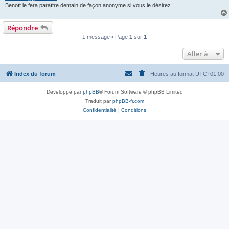
Benoît le fera paraître demain de façon anonyme si vous le désirez.
Répondre
1 message • Page
1
sur
1
Aller à
Index du forum
Heures au format
UTC+01:00
Développé par
phpBB
® Forum Software © phpBB Limited
Traduit par
phpBB-fr.com
Confidentialité
|
Conditions